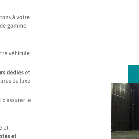
tons à votre
t de gamme,
tre véhicule.
urs dédiés
et
ures de luxe.
 d’assurer le
é et
ptés et