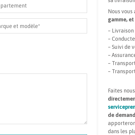
sa livraison
Nous vous a
gamme, et 
– Livraison
– Conducte
– Suivi de 
– Assuranc
– Transpor
– Transport
Faites nou
directemen
servicepr
de demand
apportero
dans les pl