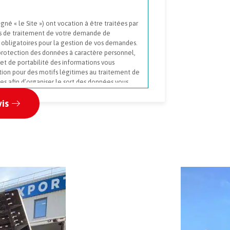
igné « le Site ») ont vocation à être traitées par
s de traitement de votre demande de
 obligatoires pour la gestion de vos demandes.
rotection des données à caractère personnel,
n et de portabilité des informations vous
ition pour des motifs légitimes au traitement de
ves afin d’organiser le sort des données vous
, etc.) en cas de décès ; Vous pouvez exercer
@rabouin.com. Toutefois, votre opposition peut,
ande d’information. Vous disposez également du
 d’informations concernant ce traitement nous