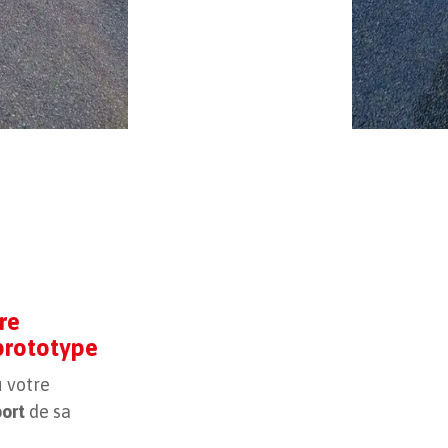
re
 prototype
u votre
port
de sa