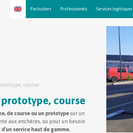
Skip
Particuliers
Professionnels
Services logistiques
to
content
prototype, course
 prototype, course
uxe, de course ou un prototype
sur un
ente aux enchères, ou pour un besoin
t d’un service haut de gamme.