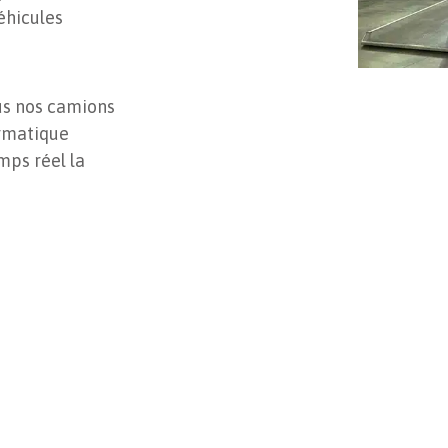
éhicules
ous nos camions
ormatique
ps réel la