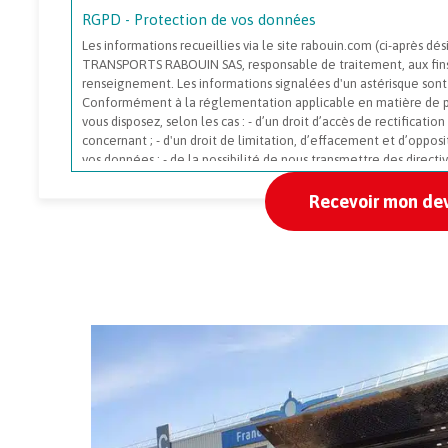
RGPD - Protection de vos données
Les informations recueillies via le site rabouin.com (ci-après dés
TRANSPORTS RABOUIN SAS, responsable de traitement, aux fin
renseignement. Les informations signalées d'un astérisque sont
Conformément à la réglementation applicable en matière de p
vous disposez, selon les cas : - d’un droit d’accès de rectificatio
concernant ; - d'un droit de limitation, d’effacement et d’oppos
vos données ; - de la possibilité de nous transmettre des directi
concernant (conservation, effacement, communication à un tiers
ces droits en écrivant à l'adresse électronique suivante : rgpd
en pratique et selon le cas, avoir une incidence sur votre dem
droit de formuler une réclamation auprès de la CNIL. Pour plus
vous renvoyons à nos
conditions générales
.