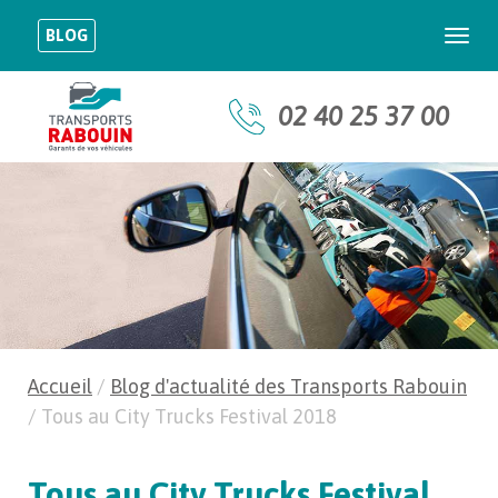
BLOG
Togg
navi
02 40 25 37 00
Accueil
/
Blog d'actualité des Transports Rabouin
/
Tous au City Trucks Festival 2018
Tous au City Trucks Festival