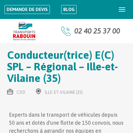
DEMANDE DE DEVIS
BLOG
Togg
navi
02 40 25 37 00
Conducteur(trice) E(C)
SPL – Régional – Ille-et-
Vilaine (35)
CDD
ILLE-ET-VILAINE (35)
Experts dans le transport de véhicules depuis
50 ans et dotés d’une flotte de 150 convois, nous
recherchons à agrandir nos équipes en