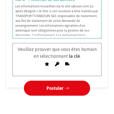
Les informations recueillies via le site rabouin.com (ci-
après désigné « le Site ») ont vocation à être traitées par
TRANSPORTS RABOUIN SAS, responsable de traitement,
aux fins de traitement de votre demande de
renseignement. Les informations signalées d'un
astérisque sont obligatoires pour la gestion de vos
demandes. Conformément à la réglementation
applicable en matière de protection des données à
caractère personnel, vous disposez, selon les cas : - d’un
Veuillez prouver que vous êtes humain
droit d’accès de rectification et de portabilité des
informations vous concernant ; - d'un droit de limitation,
en sélectionnant
la clé
.
d’effacement et d’opposition pour des motifs légitimes
au traitement de vos données ; - de la possibilité de nous
transmettre des directives afin d’organiser le sort des
données vous concernant (conservation, effacement,
communication à un tiers, etc.) en cas de décès ; Vous
pouvez exercer ces droits en écrivant à l'adresse
électronique suivante : rgpd@rabouin.com. Toutefois,
votre opposition peut, en pratique et selon le cas, avoir
une incidence sur votre demande d’information. Vous
disposez également du droit de formuler une
réclamation auprès de la CNIL. Pour plus d’informations
concernant ce traitement nous vous renvoyons à nos