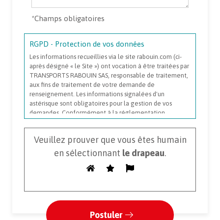
*
Champs obligatoires
RGPD - Protection de vos données
Les informations recueillies via le site rabouin.com (ci-
après désigné « le Site ») ont vocation à être traitées par
TRANSPORTS RABOUIN SAS, responsable de traitement,
aux fins de traitement de votre demande de
renseignement. Les informations signalées d'un
astérisque sont obligatoires pour la gestion de vos
demandes. Conformément à la réglementation
applicable en matière de protection des données à
caractère personnel, vous disposez, selon les cas : - d’un
Veuillez prouver que vous êtes humain
droit d’accès de rectification et de portabilité des
informations vous concernant ; - d'un droit de limitation,
en sélectionnant
le drapeau
.
d’effacement et d’opposition pour des motifs légitimes
au traitement de vos données ; - de la possibilité de nous
transmettre des directives afin d’organiser le sort des
données vous concernant (conservation, effacement,
communication à un tiers, etc.) en cas de décès ; Vous
pouvez exercer ces droits en écrivant à l'adresse
électronique suivante : rgpd@rabouin.com. Toutefois,