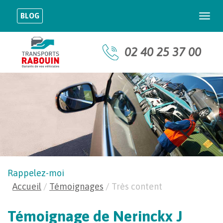
BLOG
Togg
navi
02 40 25 37 00
Rappelez-moi
Accueil
/
Témoignages
/
Très content
Témoignage de Nerinckx J