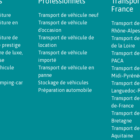
s
Professionnels
Transpor
France
iture
Transport de véhicule neuf
iture en
Transport de véhicule
Transport de
d'occasion
Rhône-Alpes
iture de
Transport de véhicule de
Transport de
e prestige
location
de la Loire
re de luxe,
Transport de véhicule
Transport de
se
importé
PACA
éhicule
Transport de véhicule en
Transport de
panne
Midi-Pyréné
amping-car
Stockage de véhicules
Transport de
Préparation automobile
Languedoc-R
Transport de
de-France
Transport de
Bretagne
Transport de
Aquitaine