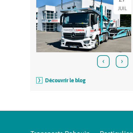
JUIL
‹
›
Découvrir le blog