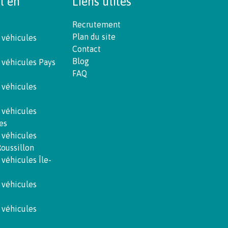
t en
Liens utiles
Recrutement
Plan du site
 véhicules
Contact
Blog
 véhicules Pays
FAQ
 véhicules
 véhicules
es
 véhicules
oussillon
 véhicules Île-
 véhicules
 véhicules