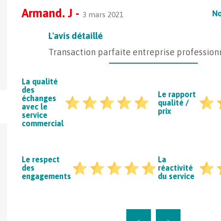
Armand. J -
No
3 mars 2021
L'avis détaillé
Transaction parfaite entreprise profession
La qualité
des
Le rapport
échanges
qualité /
avec le
prix
service
commercial
Le respect
La
des
réactivité
engagements
du service
Le transport confidentiel, une
Comment faire t
prestation à la carte haut de gamme
par camion ?
22
<
>