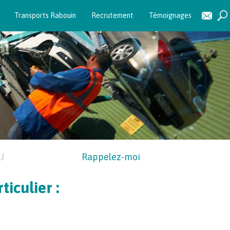
Transports Rabouin
Recrutement
Témoignages
J
Rappelez-moi
iculier :