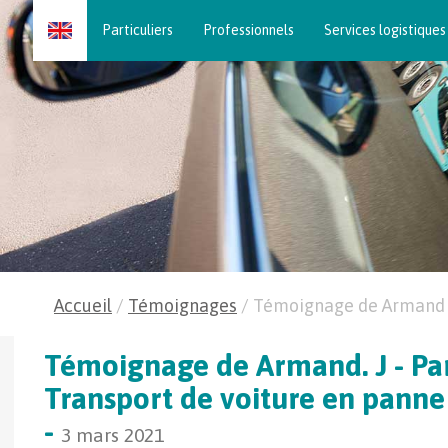
Skip
Particuliers
Professionnels
Services logistiques
to
content
Accueil
/
Témoignages
/
Témoignage de Armand 
Témoignage de Armand. J - Part
Transport de voiture en panne
-
3 mars 2021