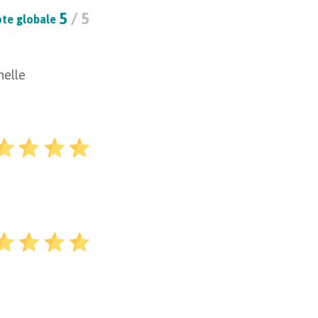
5
/ 5
te globale
nelle
ransporter un véhicule
25