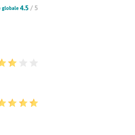
4.5
/ 5
 globale
d’un transport de
tion ?
18