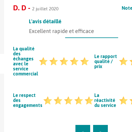
D. D -
Note
2 juillet 2020
L'avis détaillé
Excellent rapide et efficace
La qualité
des
Le rapport
échanges
qualité /
avec le
prix
service
commercial
Le respect
La
des
réactivité
engagements
du service
Passez au niveau 2025 !
Quel est le prix 
voiture de collec
20
<
>