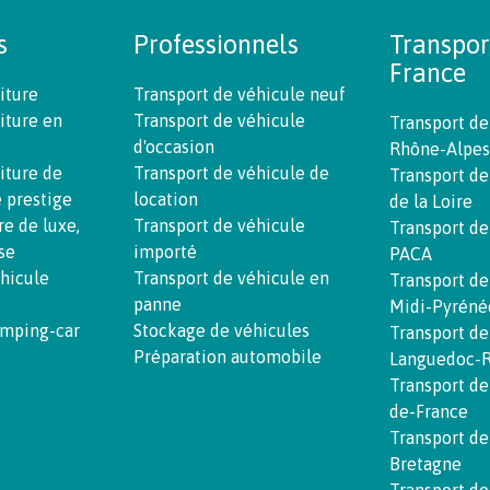
s
Professionnels
Transpor
France
iture
Transport de véhicule neuf
iture en
Transport de véhicule
Transport de
d'occasion
Rhône-Alpes
iture de
Transport de véhicule de
Transport de
e prestige
location
de la Loire
re de luxe,
Transport de véhicule
Transport de
se
importé
PACA
éhicule
Transport de véhicule en
Transport de
panne
Midi-Pyréné
amping-car
Stockage de véhicules
Transport de
Préparation automobile
Languedoc-R
Transport de
de-France
Transport de
Bretagne
Transport de