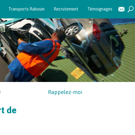
Transports Rabouin
Recrutement
Témoignages
D
Rappelez-moi
t de