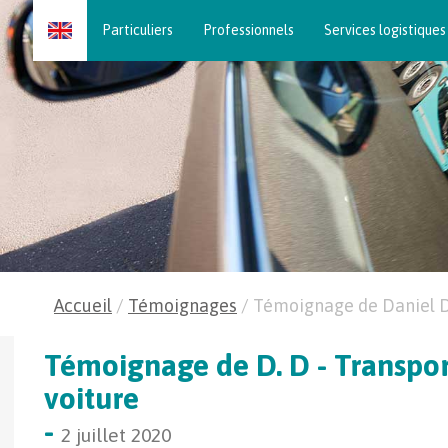
Skip
Particuliers
Professionnels
Services logistiques
to
content
Accueil
/
Témoignages
/
Témoignage de Daniel 
Témoignage de D. D - Transpor
voiture
-
2 juillet 2020