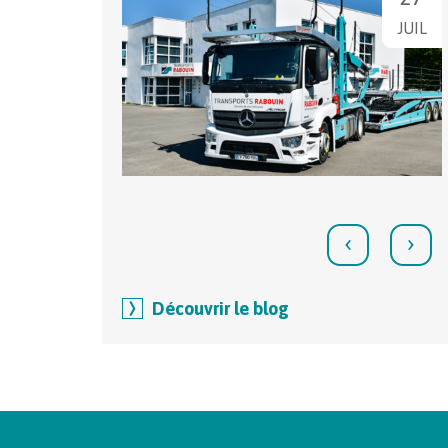
JUIL
‹
›
Découvrir le blog