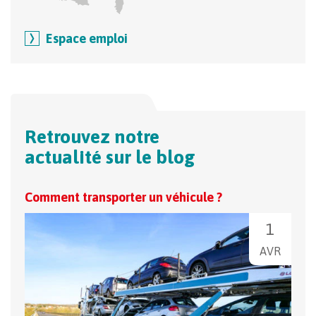
Espace emploi
Retrouvez notre
actualité sur le blog
Comment transporter un véhicule ?
L'AC
Mer
1
AVR