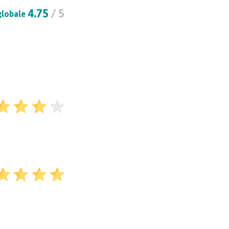
4.75
/ 5
globale
ent des véhicules
21