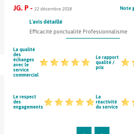
JG. P -
Note 
22 décembre 2018
L'avis détaillé
Efficacité ponctualité Professionnalisme
La qualité
des
Le rapport
échanges
qualité /
avec le
prix
service
commercial
Le respect
La
des
réactivité
engagements
du service
Comment transporter un véhicule ?
L'art du chargem
1
<
>