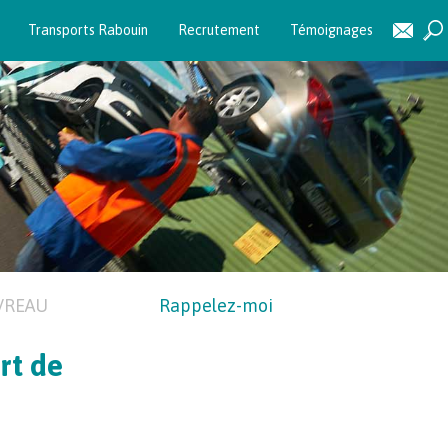
Transports Rabouin
Recrutement
Témoignages
VREAU
Rappelez-moi
rt de