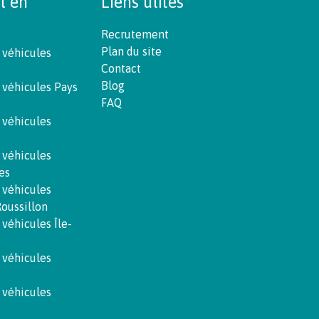
t en
Liens utiles
Recrutement
Plan du site
 véhicules
Contact
Blog
 véhicules Pays
FAQ
 véhicules
 véhicules
es
 véhicules
oussillon
 véhicules Île-
 véhicules
 véhicules