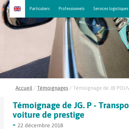
Skip
Particuliers
Professionnels
Services logistiques
to
content
Accueil
/
Témoignages
/
Témoignage de JB POU
Témoignage de JG. P - Transpo
voiture de prestige
-
22 décembre 2018