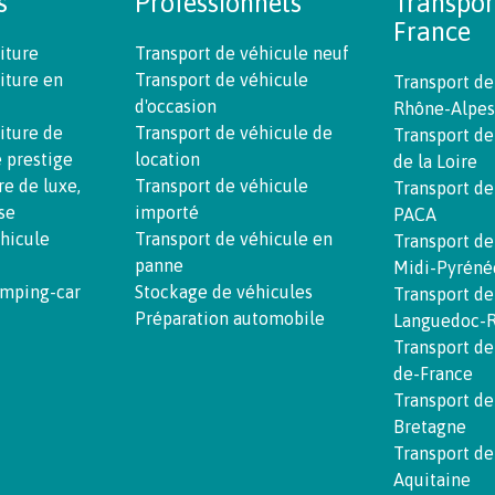
s
Professionnels
Transpor
France
iture
Transport de véhicule neuf
iture en
Transport de véhicule
Transport de
d'occasion
Rhône-Alpes
iture de
Transport de véhicule de
Transport de
e prestige
location
de la Loire
re de luxe,
Transport de véhicule
Transport de
se
importé
PACA
éhicule
Transport de véhicule en
Transport de
panne
Midi-Pyréné
amping-car
Stockage de véhicules
Transport de
Préparation automobile
Languedoc-R
Transport de
de-France
Transport de
Bretagne
Transport de
Aquitaine