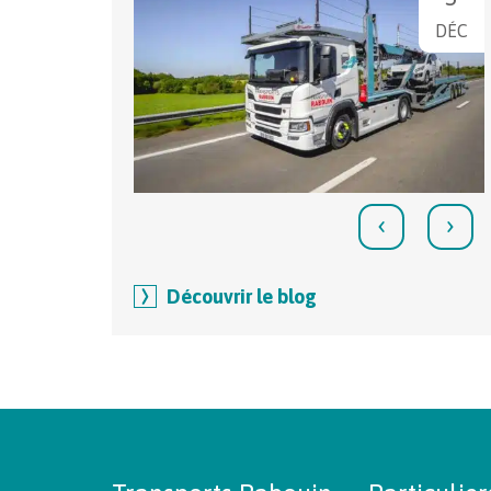
DÉC
‹
›
Découvrir le blog