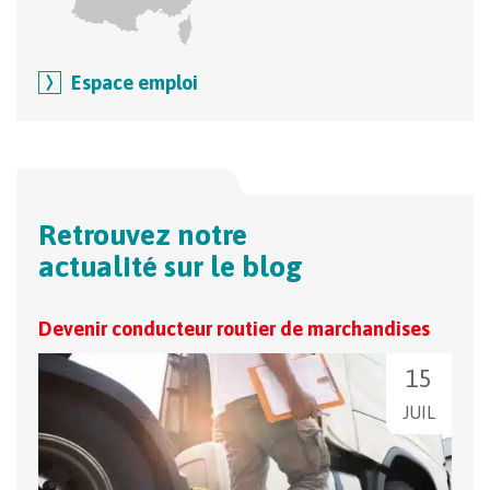
Espace emploi
Retrouvez notre
actualité sur le blog
Devenir conducteur routier de marchandises
Le c
fonc
15
JUIL