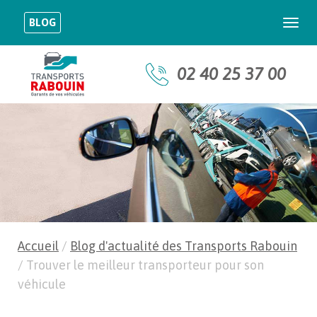
BLOG
Togg
navi
02 40 25 37 00
Accueil
/
Blog d'actualité des Transports Rabouin
/
Trouver le meilleur transporteur pour son
véhicule