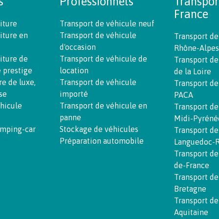
s
Professionnels
Transpor
France
iture
Transport de véhicule neuf
iture en
Transport de véhicule
Transport de
d'occasion
Rhône-Alpes
iture de
Transport de véhicule de
Transport de
e prestige
location
de la Loire
re de luxe,
Transport de véhicule
Transport de
se
importé
PACA
éhicule
Transport de véhicule en
Transport de
panne
Midi-Pyréné
amping-car
Stockage de véhicules
Transport de
Préparation automobile
Languedoc-R
Transport de
de-France
Transport de
Bretagne
Transport de
Aquitaine