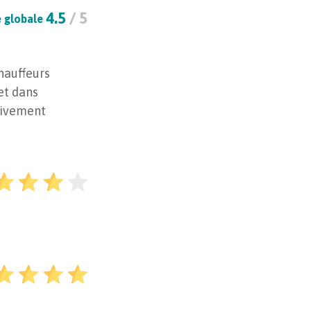
4.5
/ 5
 globale
chauffeurs
et dans
vivement
e France
14