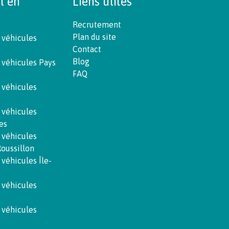
t en
Liens utiles
Recrutement
Plan du site
 véhicules
Contact
Blog
 véhicules Pays
FAQ
 véhicules
 véhicules
es
 véhicules
oussillon
 véhicules Île-
 véhicules
 véhicules