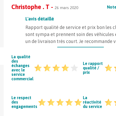
Christophe . T -
Note
26 mars 2020
L'avis détaillé
Rapport qualité de service et prix bon les 
sont sympa et prennent soin des véhicules 
un de livraison très court. Je recommande 
La qualité
des
Le rapport
échanges
qualité /
avec le
prix
service
commercial
Technotrans : le salon du transport
Transport voitur
Le respect
La
des
réactivité
routier
engagements
du service
25