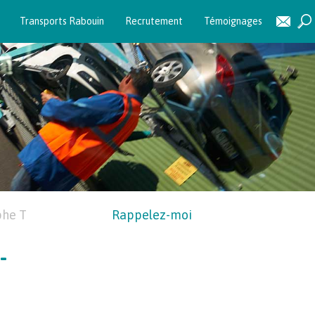
Transports Rabouin
Recrutement
Témoignages
phe T
Rappelez-moi
-