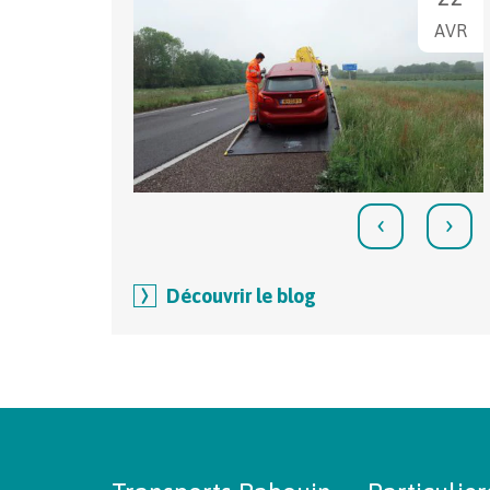
AVR
‹
›
Découvrir le blog