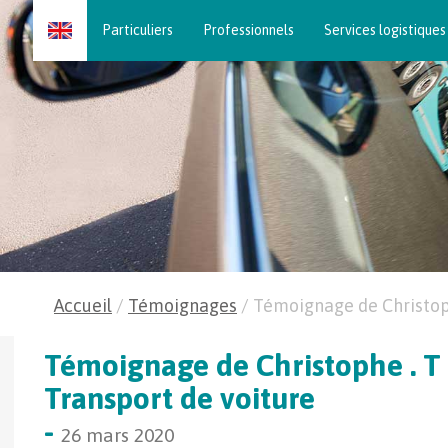
Skip
Particuliers
Professionnels
Services logistiques
to
content
Accueil
/
Témoignages
/
Témoignage de Christo
Témoignage de Christophe . T 
Transport de voiture
-
26 mars 2020