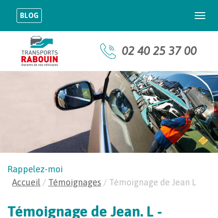
BLOG
Togg
navi
02 40 25 37 00
Rappelez-moi
Accueil
/
Témoignages
/
Témoignage de Jean L
Témoignage de Jean. L -