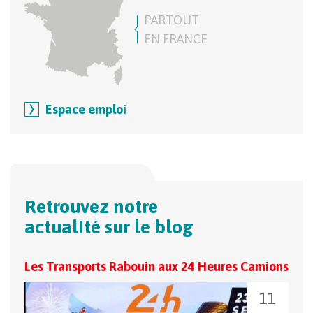
PARTOUT
EN FRANCE
Espace emploi
Retrouvez notre
actualité sur le blog
Les Transports Rabouin aux 24 Heures Camions
Le r
11