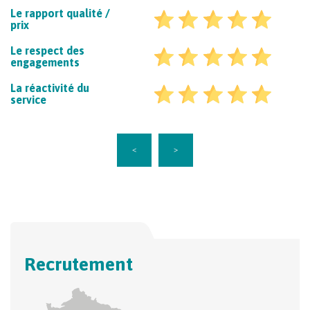
Le rapport qualité /
prix
Le respect des
engagements
La réactivité du
service
<
>
Recrutement