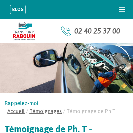
BLOG
Togg
navi
02 40 25 37 00
Rappelez-moi
Accueil
/
Témoignages
/
Témoignage de Ph T
Témoignage de Ph. T -