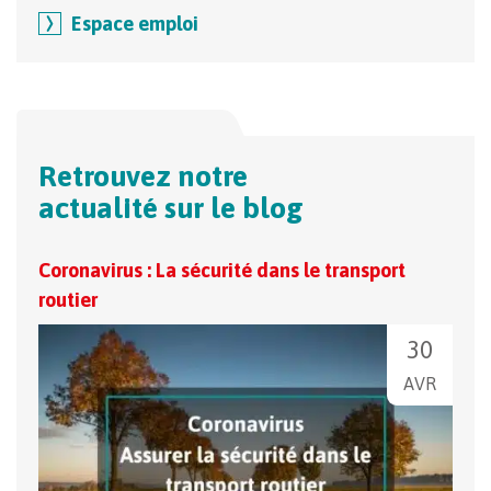
Espace emploi
Retrouvez notre
actualité sur le blog
Coronavirus : La sécurité dans le transport
Le T
routier
Mar
30
AVR