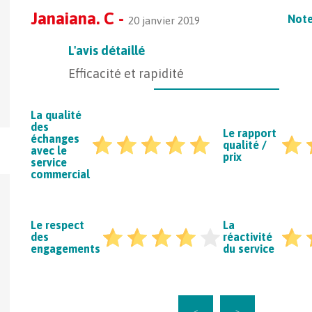
Janaiana. C -
Note
20 janvier 2019
L'avis détaillé
Efficacité et rapidité
La qualité
des
Le rapport
échanges
qualité /
avec le
prix
service
commercial
Le respect
La
des
réactivité
engagements
du service
Livraison de voiture : à qui confier le
Devenir conducte
transport ?
marchandises
15
<
>