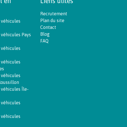
t en
Liens utiles
Recrutement
Plan du site
 véhicules
Contact
Blog
 véhicules Pays
FAQ
 véhicules
 véhicules
es
 véhicules
oussillon
 véhicules Île-
 véhicules
 véhicules