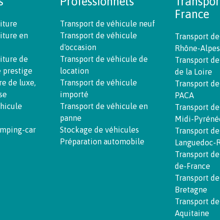
s
Professionnels
Transpor
France
iture
Transport de véhicule neuf
iture en
Transport de véhicule
Transport de
d'occasion
Rhône-Alpes
iture de
Transport de véhicule de
Transport de
e prestige
location
de la Loire
re de luxe,
Transport de véhicule
Transport de
se
importé
PACA
éhicule
Transport de véhicule en
Transport de
panne
Midi-Pyréné
amping-car
Stockage de véhicules
Transport de
Préparation automobile
Languedoc-R
Transport de
de-France
Transport de
Bretagne
Transport de
Aquitaine