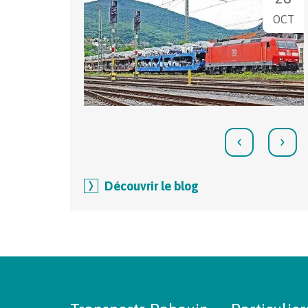
OCT
‹
›
Découvrir le blog