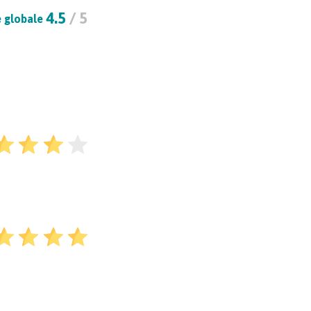
4.5
/ 5
 globale
ur routier de
15