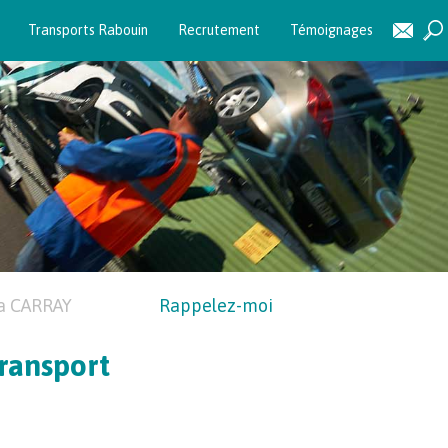
Transports Rabouin
Recrutement
Témoignages
a CARRAY
Rappelez-moi
ransport