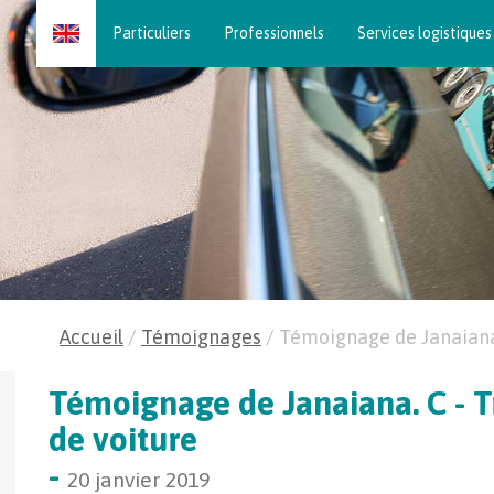
Skip
Particuliers
Professionnels
Services logistiques
to
content
Accueil
/
Témoignages
/
Témoignage de Janaian
Témoignage de Janaiana. C - T
de voiture
-
20 janvier 2019