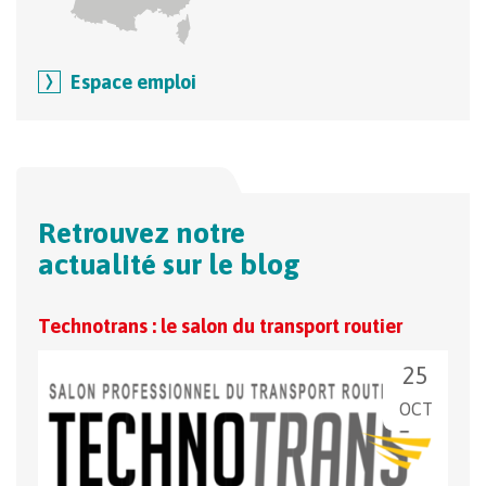
Espace emploi
Retrouvez notre
actualité sur le blog
Technotrans : le salon du transport routier
La s
25
OCT