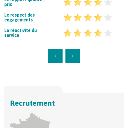
prix
Le respect des
engagements
La réactivité du
service
<
>
Recrutement