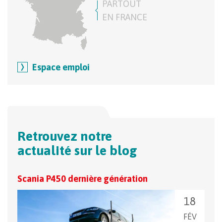
PARTOUT
EN FRANCE
Espace emploi
Retrouvez notre
actualité sur le blog
Scania P450 dernière génération
Comm
cam
18
FÉV