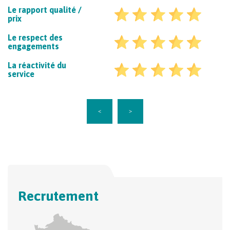
Le rapport qualité /
prix
Le respect des
engagements
La réactivité du
service
<
>
Recrutement