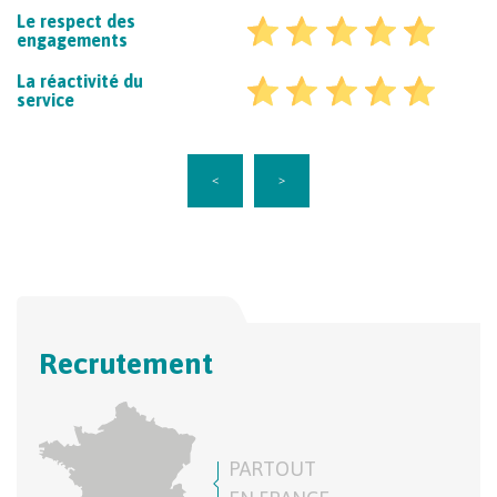
Le respect des
engagements
La réactivité du
service
<
>
Recrutement
PARTOUT