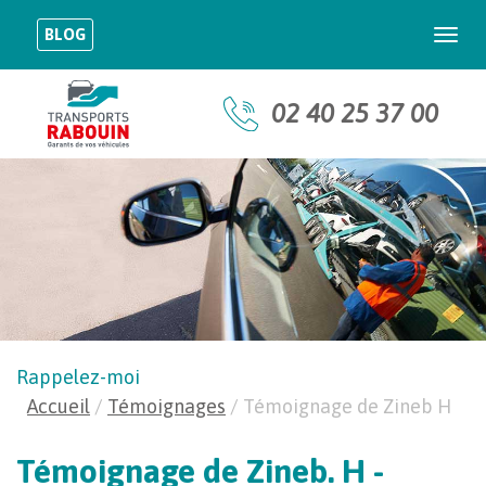
BLOG
Togg
navi
02 40 25 37 00
Rappelez-moi
Accueil
/
Témoignages
/
Témoignage de Zineb H
Témoignage de Zineb. H -