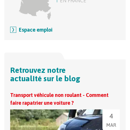
EN FRANCE
Espace emploi
Retrouvez notre
actualité sur le blog
Transport véhicule non roulant - Comment
Comm
faire rapatrier une voiture ?
pan
4
MAR