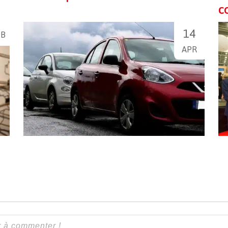
CO
14
EB
APR